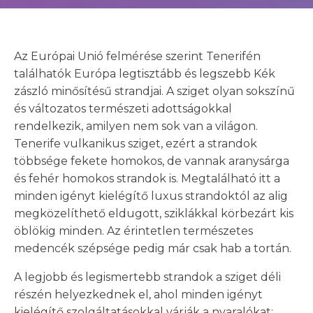
Az Európai Unió felmérése szerint Tenerifén
találhatók Európa legtisztább és legszebb Kék
zászló minősítésű strandjai. A sziget olyan sokszínű
és változatos természeti adottságokkal
rendelkezik, amilyen nem sok van a világon.
Tenerife vulkanikus sziget, ezért a strandok
többsége fekete homokos, de vannak aranysárga
és fehér homokos strandok is. Megtalálható itt a
minden igényt kielégítő luxus strandoktól az alig
megközelíthető eldugott, sziklákkal körbezárt kis
öblökig minden. Az érintetlen természetes
medencék szépsége pedig már csak hab a tortán.
A legjobb és legismertebb strandok a sziget déli
részén helyezkednek el, ahol minden igényt
kielégítő szolgáltatásokkal várják a nyaralókat: